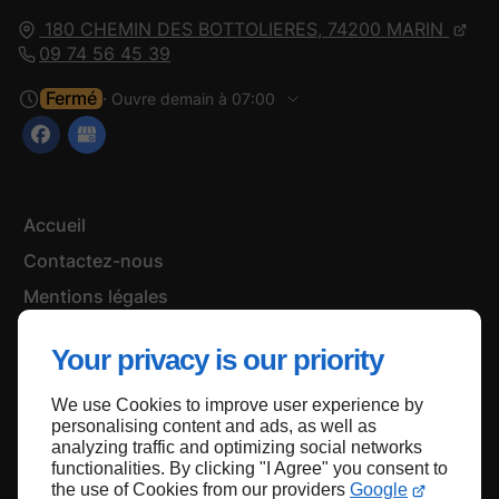
180 CHEMIN DES BOTTOLIERES,
74200
MARIN
09 74 56 45 39
Fermé
⋅ Ouvre demain à 07:00
Accueil
Contactez-nous
Mentions légales
Plan du site
Your privacy is our priority
We use Cookies to improve user experience by
personalising content and ads, as well as
Haut de page
analyzing traffic and optimizing social networks
functionalities. By clicking "I Agree" you consent to
the use of Cookies from our providers
Google