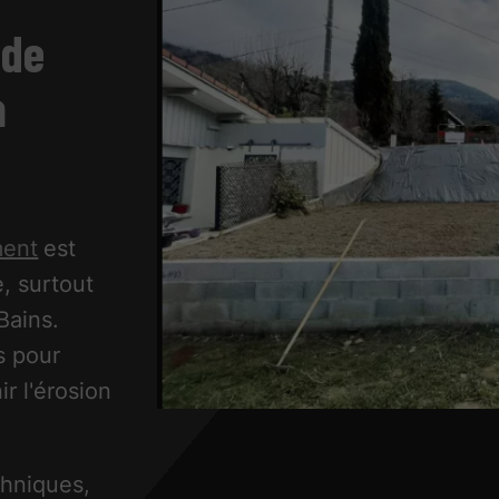
 de
à
ment
est
, surtout
Bains.
s pour
ir l'érosion
chniques,