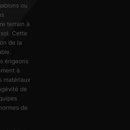
gabions ou
ns
e terrain à
 sol. Cette
ion de la
able.
s érigeons
ement à
s matériaux
ngévité de
équipes
s normes de