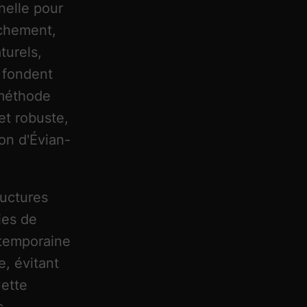
nelle pour
ochement,
turels,
 fondent
 méthode
et robuste,
on d'Évian-
ructures
ies de
ntemporaine
e, évitant
Cette