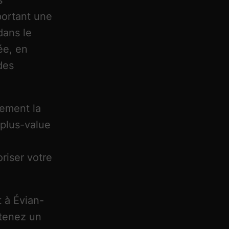
s
portant une
dans le
ée, en
des
lement la
 plus-value
riser votre
 à Évian-
btenez un